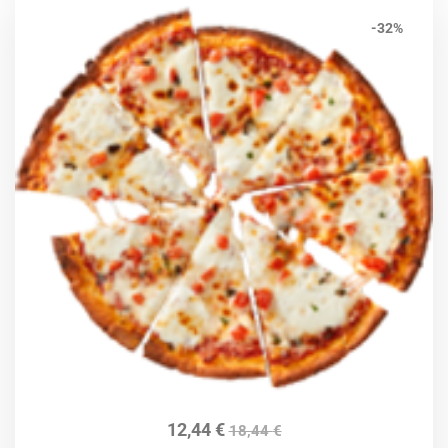
-32%
12,44
€
18,44
€