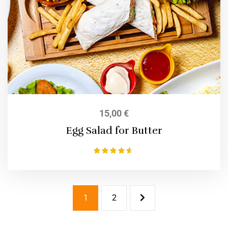
15,00
€
Egg Salad for Butter
Bewertet
mit
4.50
von 5
1
2