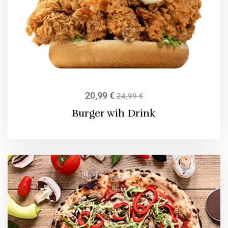
20,99
€
24,99
€
Burger wih Drink