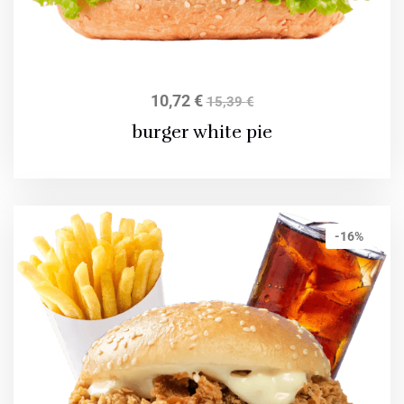
10,72
€
15,39
€
burger white pie
-16%