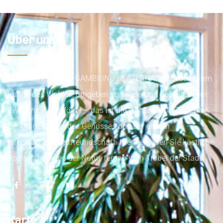
Über uns
Willkommen in der GAMBRINUS TAVERNA! Eingebettet am
Rande des Waldes, umgeben von Grün und begleitet vom
Zwitschern der Vögel – das ist die GAMBRINUS TAVERNA.
Ein Ort der Ruhe, des Genusses und der echten
griechischen Gastfreundschaft. Hier genießen Sie köstliche
Speisen inmitten der Natur, fernab vom Trubel der Stadt.
Karte