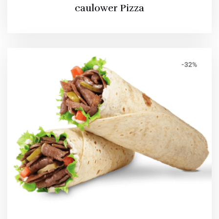
caulower Pizza
-32%