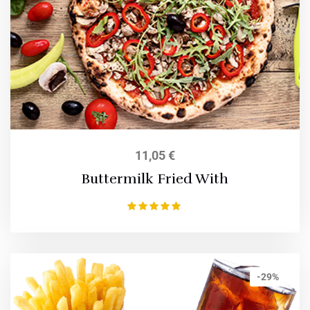
11,05
€
Buttermilk Fried With
Bewertet mit
5.00
von 5
-29%