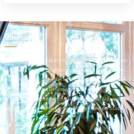
Über uns
Willkommen in der GAMBRINUS TAVERNA! Eingebettet am
Rande des Waldes, umgeben von Grün und begleitet vom
Zwitschern der Vögel – das ist die GAMBRINUS TAVERNA.
Ein Ort der Ruhe, des Genusses und der echten
griechischen Gastfreundschaft. Hier genießen Sie köstliche
Speisen inmitten der Natur, fernab vom Trubel der Stadt.