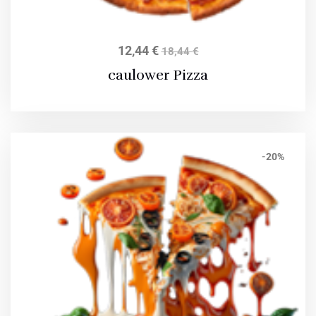
12,44
€
18,44
€
caulower Pizza
-20%